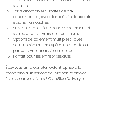
sécurité.
Tarifs abordables : Profitez de prix 
concurrentiels, avec des coûts initiaux clairs 
et sans frais cachés.
Suivi en temps réel : Sachez exactement où 
se trouve votre livraison à tout moment.
Options de paiement multiples : Payez 
commodément en espèces, par carte ou 
par porte-monnaie électronique.
Parfait pour les entreprises aussi !
Êtes-vous un propriétaire d'entreprise à la 
recherche d'un service de livraison rapide et 
fiable pour vos clients ? ClassRide Delivery est 
idéal pour les entreprises locales qui ont besoin 
d'envoyer des marchandises, de la nourriture ou 
des produits à travers la ville. Contactez-nous 
pour en savoir plus sur l'ouverture d'un compte 
d'entreprise pour des livraisons régulières.
Commencez à utiliser le service de livraison 
ClassRide dès aujourd'hui et découvrez la 
commodité de livraisons locales rapides, fiables 
et abordables au bout de vos doigts !