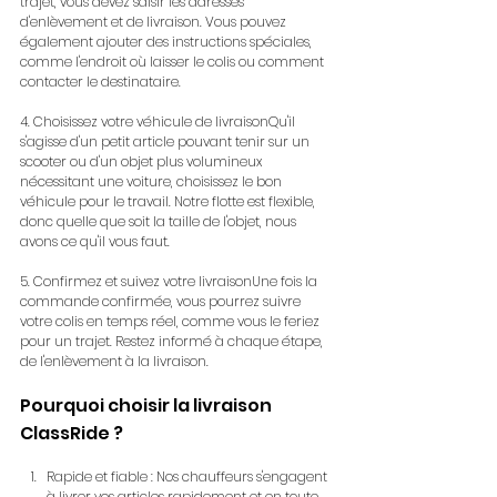
trajet, vous devez saisir les adresses 
d'enlèvement et de livraison. Vous pouvez 
également ajouter des instructions spéciales, 
comme l'endroit où laisser le colis ou comment 
contacter le destinataire.
4. Choisissez votre véhicule de livraisonQu'il 
s'agisse d'un petit article pouvant tenir sur un 
scooter ou d'un objet plus volumineux 
nécessitant une voiture, choisissez le bon 
véhicule pour le travail. Notre flotte est flexible, 
donc quelle que soit la taille de l'objet, nous 
avons ce qu'il vous faut.
5. Confirmez et suivez votre livraisonUne fois la 
commande confirmée, vous pourrez suivre 
votre colis en temps réel, comme vous le feriez 
pour un trajet. Restez informé à chaque étape, 
de l'enlèvement à la livraison.
Pourquoi choisir la livraison 
ClassRide ?
Rapide et fiable : Nos chauffeurs s'engagent 
à livrer vos articles rapidement et en toute 