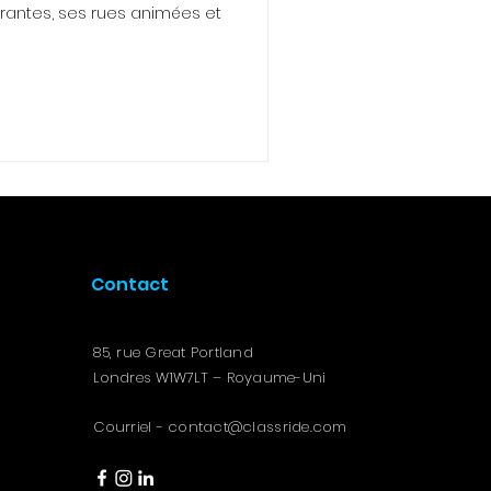
ibrantes, ses rues animées et
Contact
85, rue Great Portland
Londres W1W7LT – Royaume-Uni
Courriel -
contact@classride.com